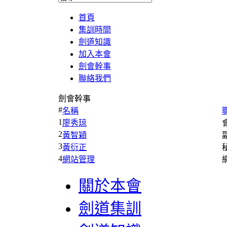
首頁
集訓時間
劍道知識
加入本會
劍會幹事
聯絡我們
劍會幹事
#
名稱
1
廖秀琼
2
黃智穎
3
黃衍正
4
網站管理
關於本會
劍道集訓